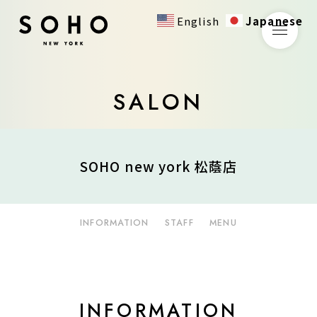
English
Japanese
SALON
SOHO new york 松蔭店
INFORMATION
STAFF
MENU
INFORMATION