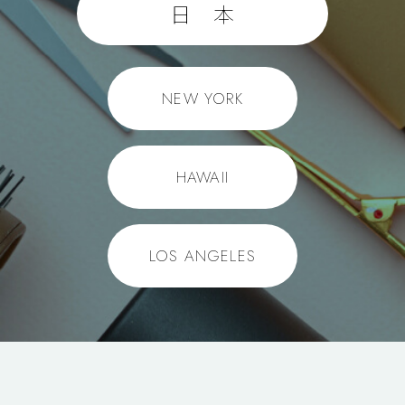
日 本
NEW YORK
HAWAII
LOS ANGELES