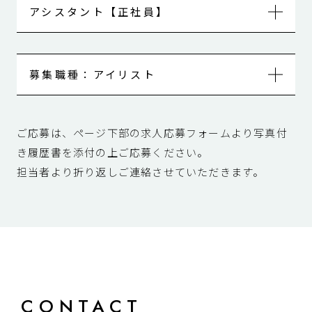
要美容師免許
正社員【固定給】社保、有給あり
勤務地
時間
アシスタント【正社員】
パート【時給900円〜1300円】
時間
銀座店
10:00〜19:00 (店舗により異なります)
内容
10:00〜19:00 (店舗により異なります)
勤務地
募集職種：アイリスト
待遇
予約管理、パソコン業務、お客様対応
銀座店
正社員【250000円〜（経験による）】社保、有給
勤務地
ご応募は、ページ下部の求人応募フォームより写真付
応募資格
あり
待遇
き履歴書を添付の上ご応募ください。
委託社員【完全歩合】
銀座店
未経験者OKですが、明るく笑顔で対応できる方
担当者より折り返しご連絡させていただきます。
パート【要相談】
正社員【200000円〜（経験による】
待遇
時間
応募資格
応募資格
勤務形態・経験により異なります。
10:00〜19:00 (店舗により異なります)
要美容師免許
要美容師免許
＊新卒者歓迎
内容