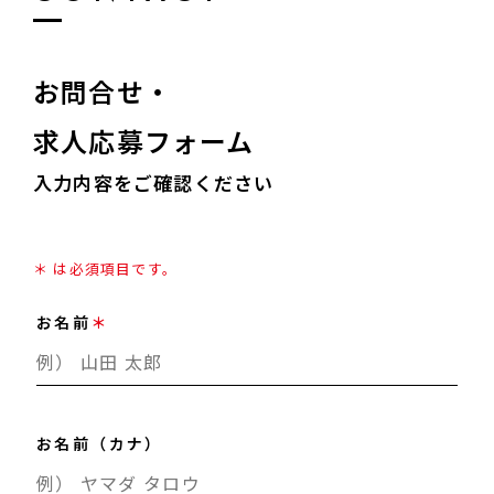
CONTACT
エクステ、まつ毛パーマの施術
応募資格
お問合せ・
要美容師免許
求人応募フォーム
※エステティシャンの経験もある方歓迎
入力内容をご確認ください
※アイリストとエステティシャンの両方勤務も可能
＊ は必須項目です。
お名前
お名前（カナ）