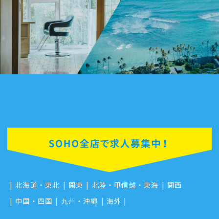
■ハワイ コオリナ店 MANAGER
■ハワイ カハラ店 MANAGER
■ハワイ イリカイ店
GENERAL MANAGER
Yuka Idota
Masashi Sakai
Azuma Ogawa
どんな時に仕事のやりがいや
海外勤務を希望した理由を
どんな時に仕事のやりがいや
喜びを感じますか？
教えてください。
喜びを感じますか？
アメリカにはチップ文化があり、技術や接客に対して
以前、ニューヨークとユタにメイクと語学留学をした
チップという形で評価される事に最初は驚きました。
経験があったので、英語を活かせる海外で仕事がした
日本では学校や仕事によってヘアスタイルやカラーに
「日本の技術スゴイ！」、「こんなに丁寧で気持ちい
いという気持ちが強くありました。日本でも美容師を
まだまだ制限があると思いますが、ハワイはかなり自
いシャンプーは初めて！」と、技術料金以上のチップ
数年経験し、さらにスキルアップをしたいと思い、ハ
由。カウンセリングをしっかりして、自分が良いと思
をいただく事もありとても感動しました。
ワイ勤務を希望しました。
う提案をしたときに、「あなたに任せるわ。あなたが
良いと思うものをやって。」と言われた時は俄然やる
気になります。
ハワイで仕事をすることの
どんな時に仕事のやりがいや
北海道・東北
関東
北陸・甲信越・東海
関西
魅力は何ですか？
喜びを感じますか？
中国・四国
九州・沖縄
海外
ハワイで仕事をすることの
世界中の人と交流できる事、そして自分が美容師とい
これまでイリカイ、コオリナ、カハラ店の3店舗で働
魅力は何ですか？