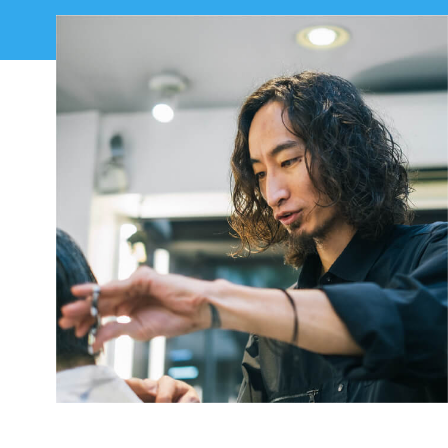
うアーティストとして評価される事は日本とは違う感
いてきました。 イリカイからコオリナまでは40キロ
覚です。そして日本で働いていた時には考えられない
以上離れており、働く店舗が変わっても遠路はるばる
フルコミッションで働いているので自分の頑張り次第
程のお給料をいただき、仕事もプライベートも充実し
私を指名してご来店いただき、「また来るよ！」と言
でお給料が増えます。また、チップ文化もあり、おか
た生活を送っています。
っていただけた時はとても嬉しかったです。
げさまで日本で働いていた時とは比べ物にならない沢
山のお給料をいただいています。
現在就職活動中の美容師の
ハワイで仕事をすることの
現在就職活動中の
皆さんに一言
魅力は何ですか？
美容師の皆さんに一言
海外で働くことに興味はあるけどちょっと不安・・と
東京育ちの私にとって、海や山に囲まれた自然あふれ
いう方は、一度日本のSOHOで経験を積んでから海外
るハワイで仕事ができることは大きな魅力です。ハワ
勇気を持って一歩踏み出した人には素晴らしい体験が
へチャレンジする、という選択肢もあります。海外で
イという土地柄、サロンには世界各国のお客様が来店
待っています。SOHOにはその気持ちを全力でサポー
働くことは想像以上の人生経験ができると思うので、
されます。髪質ごとの対応の仕方やコミュニケーショ
トする環境が整っているので安心して飛び込んでみて
是非チャレンジしてみてください！
ンなど、今でも毎日が勉強です。
ください。