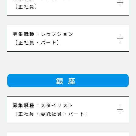
勤務地
募集職種：アシスタント
［正社員］
SOHO NEW YORK のWebサイトをご参照くださ
い。
Webサイトはこちら
勤務地
募集職種：レセプション
［正社員・パート］
SOHO NEW YORK のWebサイトをご参照くださ
待遇
い。
正社員【固定給＋歩合】社保、有給あり
Webサイトはこちら
勤務地
委託社員【完全歩合】
銀座
パート【要相談】
SOHO NEW YORK のWebサイトをご参照くださ
待遇
い。
正社員【175000円〜（経験による）】
応募資格
Webサイトはこちら
募集職種：スタイリスト
要美容師免許
［正社員・委託社員・パート］
応募資格
待遇
※ブランクのある方も歓迎です。